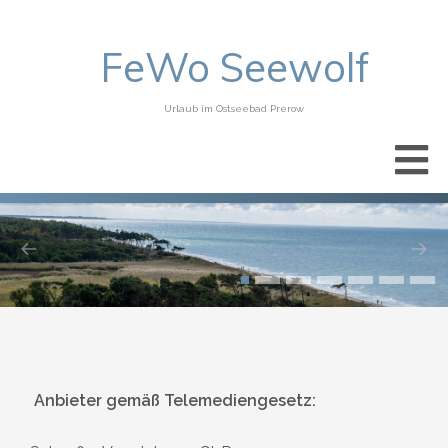
FeWo Seewolf
Urlaub im Ostseebad Prerow
Anbieter gemäß Telemediengesetz: